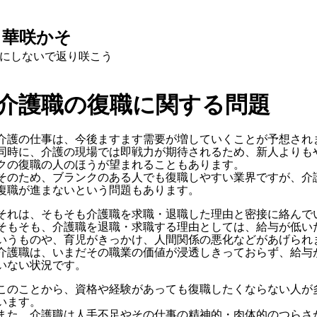
と華咲かそ
にしないで返り咲こう
介護職の復職に関する問題
介護の仕事は、今後ますます需要が増していくことが予想され
同時に、介護の現場では即戦力が期待されるため、新人よりも
クの復職の人のほうが望まれることもあります。
そのため、ブランクのある人でも復職しやすい業界ですが、介
復職が進まないという問題もあります。
それは、そもそも介護職を求職・退職した理由と密接に絡んで
そもそも、介護職を退職・求職する理由としては、給与が低い
いうものや、育児がきっかけ、人間関係の悪化などがあげられ
介護職は、いまだその職業の価値が浸透しきっておらず、給与
いない状況です。
このことから、資格や経験があっても復職したくならない人が
います。
また、介護職は人手不足やその仕事の精神的・肉体的のつらさ