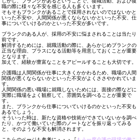
しかし、ブランクがあるということで、復職活動、および復
職の際に様々な不安を感じる人も多くいます。
そもそもブランクがあることで採用されないのではないかと
いった不安や、人間関係が悪くならないかといった不安、仕
事についていけるのかといった不安が多いです。
ブランクのある人が、採用の不安に悩まされることは当たり
前です。
解消するためには、就職活動の際に、あらかじめブランクの
正当な理由、プラスになる活動等を用意しておくことが重要
となります。
加えて、経験が豊富なことをアピールすることも大切です。
介護職は人間関係が仕事に大きくかかわるため、職場の人間
関係が悪くならないかといった不安がよくささやかれていま
す。
人間関係の悪い職場に就職しないためには、面接の際などに
実際に職場をよく観察して、雰囲気を調べることが重要で
す。
また、ブランクから仕事についていけるのかといった不安も
あるでしょう。
そういった時は、新たな資格や技術ができていないかを調べ
たり、かつて働いていた際のノートなどを振り返ってみる
と、そのような不安も解消されます。
こちらのページも参考に・・・『
もう一度介護の現場で働こ